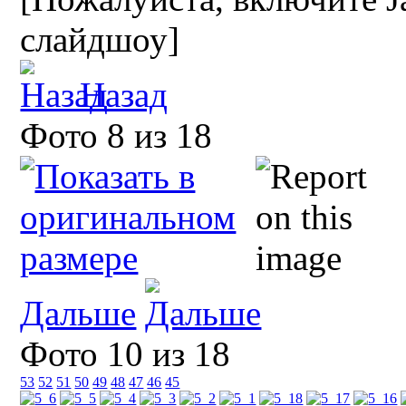
слайдшоу]
Назад
Фото 8 из 18
Дальше
Фото 10 из 18
53
52
51
50
49
48
47
46
45