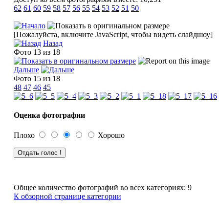
62
61
60
59
58
57
56
55
54
53
52
51
50
[Пожалуйста, включите JavaScript, чтобы видеть слайдшоу]
Назад
Фото 13 из 18
Дальше
Фото 15 из 18
48
47
46
45
Оценка фотографии
Плохо
Хорошо
Общее количество фотографий во всех категориях: 9
К обзорной странице категории