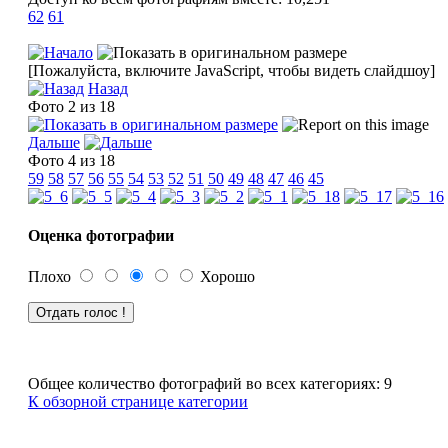
62
61
[Пожалуйста, включите JavaScript, чтобы видеть слайдшоу]
Назад
Фото 2 из 18
Дальше
Фото 4 из 18
59
58
57
56
55
54
53
52
51
50
49
48
47
46
45
Оценка фотографии
Плохо
Хорошо
Общее количество фотографий во всех категориях: 9
К обзорной странице категории