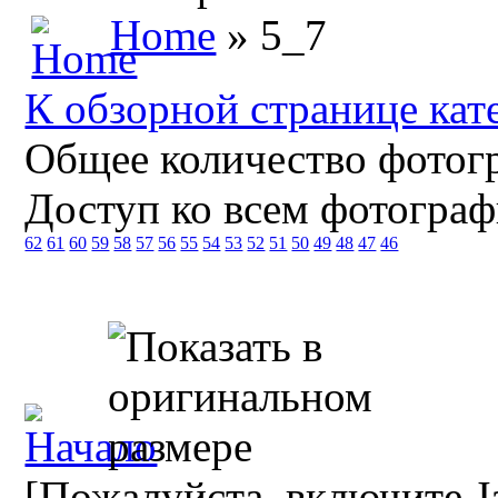
Home
» 5_7
К обзорной странице кат
Общее количество фотогр
Доступ ко всем фотограф
62
61
60
59
58
57
56
55
54
53
52
51
50
49
48
47
46
[Пожалуйста, включите Ja