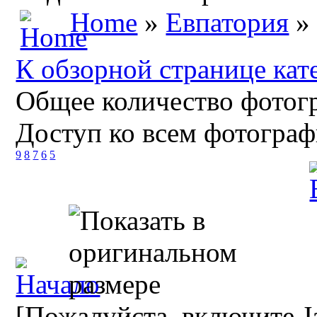
Home
»
Евпатория
» 
К обзорной странице кат
Общее количество фотогр
Доступ ко всем фотограф
9
8
7
6
5
[Пожалуйста, включите Ja