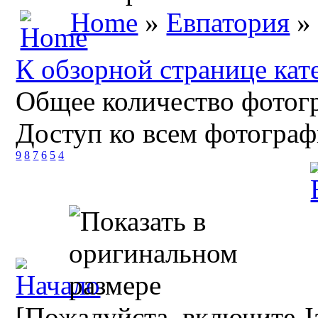
Home
»
Евпатория
» 
К обзорной странице кат
Общее количество фотогр
Доступ ко всем фотограф
9
8
7
6
5
4
[Пожалуйста, включите Ja